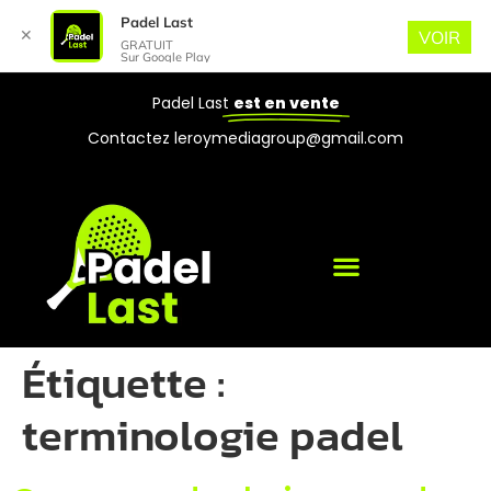
Padel Last
✕
VOIR
GRATUIT
Sur Google Play
Padel Last
est en vente
Contactez leroymediagroup@gmail.com
Étiquette :
terminologie padel