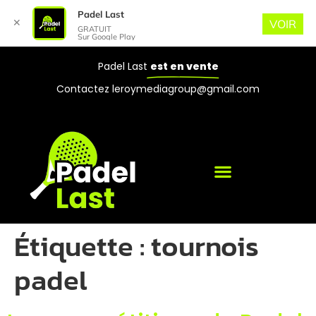
Padel Last
✕
VOIR
GRATUIT
Sur Google Play
Padel Last
est en vente
Contactez leroymediagroup@gmail.com
Étiquette :
tournois
padel