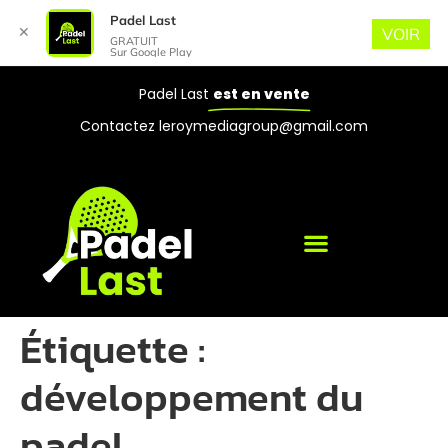
Padel Last
✕
VOIR
GRATUIT
Sur Google Play
Padel Last
est en vente
Contactez leroymediagroup@gmail.com
Étiquette :
développement du
padel