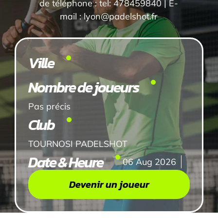
de téléphone : tel: 478459840 | E-
mail : lyon@padelshot.fr
Ville
Nombre de joueurs
Pas précis
Club
TOURNOSI PADELSHOT
Date & Heure
06 Aug 2026
Devenir un joueur