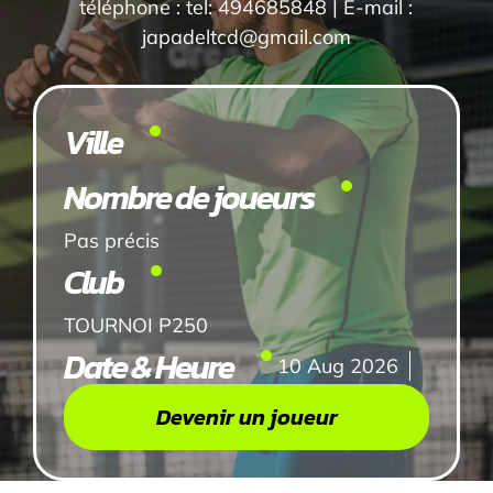
téléphone : tel: 494685848 | E-mail :
japadeltcd@gmail.com
Ville
Nombre de joueurs
Pas précis
Club
TOURNOI P250
Date & Heure
10 Aug 2026
Devenir un joueur