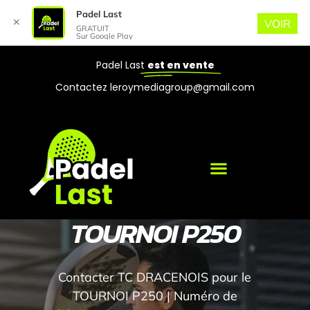
Padel Last
✕
VOIR
GRATUIT
Sur Google Play
Padel Last
est en vente
Contactez leroymediagroup@gmail.com
TOURNOI P250
Contacter TC DRACENOIS pour le
TOURNOI P250 | Numéro de