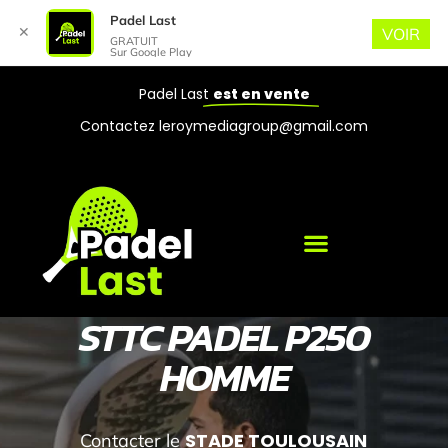
Padel Last
✕
VOIR
GRATUIT
Sur Google Play
Padel Last
est en vente
Contactez leroymediagroup@gmail.com
STTC PADEL P250
HOMME
STADE TOULOUSAIN
Contacter le