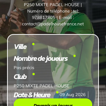
P250 MIXTE PADEL HOUSE |
Numéro de téléphone : tel:
978817805 | E-mail :
contact@padelhousefrance.net
Ville
Nombre de joueurs
Pas précis
Club
P250 MIXTE PADEL HOUSE
Date & Heure
09 Aug 2026
Devenir un joueur