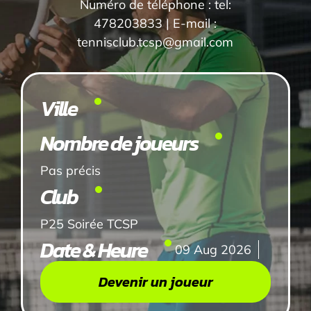
Numéro de téléphone : tel:
478203833 | E-mail :
tennisclub.tcsp@gmail.com
Ville
Nombre de joueurs
Pas précis
Club
P25 Soirée TCSP
Date & Heure
09 Aug 2026
Devenir un joueur