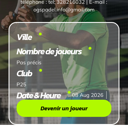
téléphone : tel: 328216032 | E-mail :
ogspadel.info@gmail.com
Ville
Nombre de joueurs
Pas précis
Club
P25
Date & Heure
08 Aug 2026
Devenir un joueur