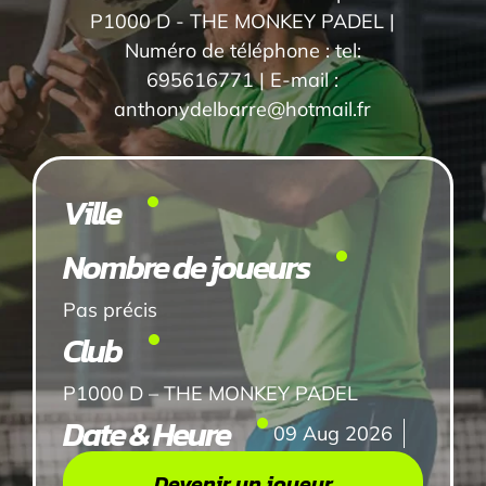
P1000 D - THE MONKEY PADEL |
Numéro de téléphone : tel:
695616771 | E-mail :
anthonydelbarre@hotmail.fr
Ville
Nombre de joueurs
Pas précis
Club
P1000 D – THE MONKEY PADEL
Date & Heure
09 Aug 2026
Devenir un joueur