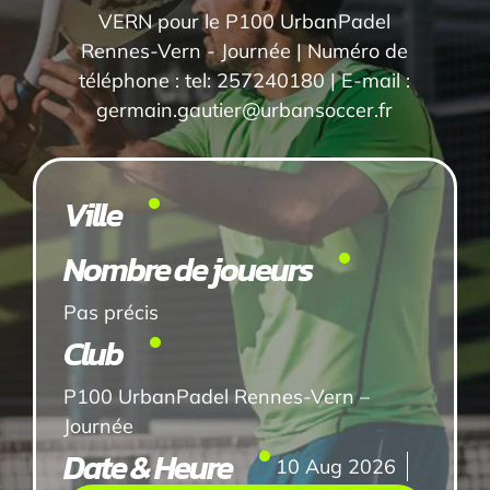
VERN pour le P100 UrbanPadel
Rennes-Vern - Journée | Numéro de
téléphone : tel: 257240180 | E-mail :
germain.gautier@urbansoccer.fr
Ville
Nombre de joueurs
Pas précis
Club
P100 UrbanPadel Rennes-Vern –
Journée
Date & Heure
10 Aug 2026