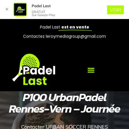
Padel Last
✕
VOIR
GRATUIT
Sur Google Play
Padel Last
est en vente
Contactez leroymediagroup@gmail.com
P100 UrbanPadel
Rennes-Vern – Journée
Contacter URBAN SOCCER RENNES