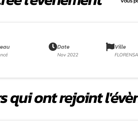
Vous po
veau
Date
Ville
ncé
Nov 2022
FLORENS
s qui ont rejoint l'év