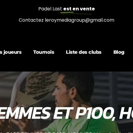
Padel Last
est en vente
Contactez leroymediagroup@gmail.com
s joueurs
Tournois
Liste des clubs
Blog
EMMES ET P100,