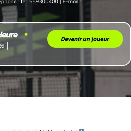
one : tel: 559300400 | E-mail :
Heure
Devenir un joueur
26