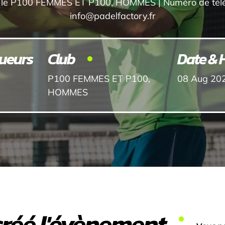
e P100 FEMMES ET P100, HOMMES | Numéro de téléph
info@padelfactory.fr
ueurs
Club
Date & 
P100 FEMMES ET P100,
08 Aug 20
HOMMES
créé l'évènement